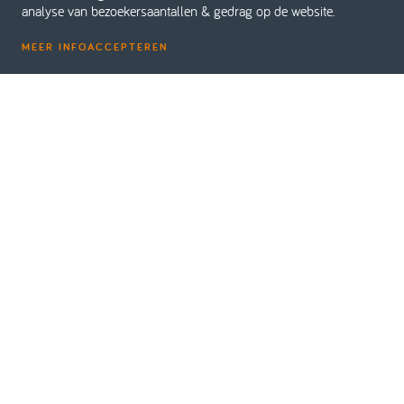
analyse van bezoekersaantallen & gedrag op de website.
MEER INFO
ACCEPTEREN
Home
Werken bij
Zij-instromers
Wij zoeken
‘Zij-
instromers’
Zoek jij een baan waar je buiten bent, met je
handen werkt, in contact bent met de natuur én
samenwerkt met leuke collega’s? Bij Dolmans
Wieringen Prins in Amsterdam draag je elke dag
bij aan een groenere leefomgeving, terwijl je iets
nieuws leert waar je trots op kunt zijn. Je hoofd
komt tot rust, je lijf komt in beweging — en jij