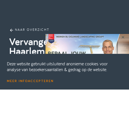
NAAR OVERZICHT
Vervangen bomen
Haarlemmermeer
Deze website gebruikt uitsluitend anonieme cookies voor
analyse van bezoekersaantallen & gedrag op de website.
MEER INFO
ACCEPTEREN
Home
Projecten
Boomverzorging
Vervangen bomen Haarlemmermeer
PROJECTNAAM
Vervangen bomen Hoofddorp