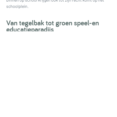
schoolplein.
Van tegelbak tot groen speel-en
educatieparadijs
Met praktische ‘groene’ tips en oplossingen zie je in deze
aflevering hoe een schoolplein al snel kan veranderen van
tegelbak in een groen speel- en educatieparadijs voor
kinderen. Ook wordt duidelijk dat een parkeerplaats voor
de auto tegelijkertijd ook heel goed voor de nodige
ontspanning en biodiversiteit kan zorgen. Klimaatadaptie,
wateropvang, biodiversiteit, hergebruik en
natuureducatie zijn de sleutelwoorden. Op dinsdag 15
december om 13 uur en op 19 december om 11.25 uur zijn
op SBS6 de herhalingen te zien.
Tv programma Green Make Over