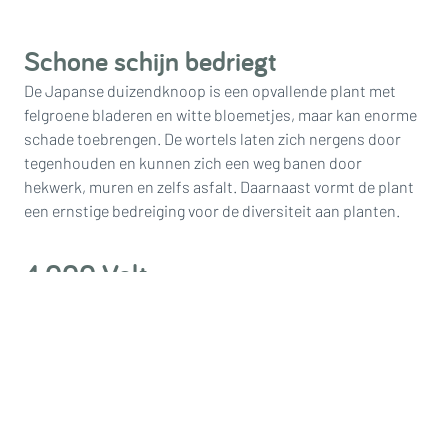
Schone schijn bedriegt
De Japanse duizendknoop is een opvallende plant met
felgroene bladeren en witte bloemetjes, maar kan enorme
schade toebrengen. De wortels laten zich nergens door
tegenhouden en kunnen zich een weg banen door
hekwerk, muren en zelfs asfalt. Daarnaast vormt de plant
een ernstige bedreiging voor de diversiteit aan planten.
4.000 Volt
De Japanse duizendknoop groeit op circa 300 plekken in
Arnhem en breidt zich snel uit. De wortels groeien tot wel 3
meter diep en enkele meters breed. De groene sloper
wordt aangepakt via stomen, afgraven en maaien, maar is
lastig te bestrijden omdat uit één overgebleven stengel
opnieuw een nieuwe plant kan groeien. Dolmans
Landscaping Services Oost test daarom of de plant via