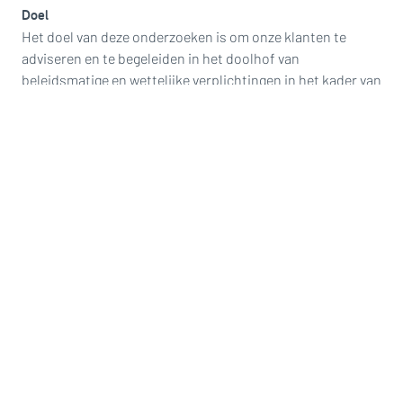
Doel
Het doel van deze onderzoeken is om onze klanten te
adviseren en te begeleiden in het doolhof van
beleidsmatige en wettelijke verplichtingen in het kader van
natuurbescherming en bomen. We zorgen voor een soepel
proces en bieden daarnaast concreet advies ter
verbetering van de boomkwaliteit en stimulering van
ecologische waarden.