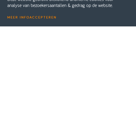
analyse van bezoekersaantallen & gedrag op de website.
MEER INFO
ACCEPTEREN
Home
Over Dolmans
Bedrijfsonderdelen
Dolmans Monsdal
Welkom bij
Dolmans Monsdal
Groningen
Drachten
Beilen